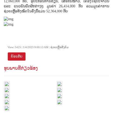
12,060,000 ກີບ, ອຸປະກອນການຮຽນ, ເສື້ອກັນໜາວ, ເຄື່ອງໃຊ້ປະຈໍາວັນ
ແລະ ແນວພັນພືດຜັກຕ່າງໆ ມູນຄ່າ 26,414,000 ກີບ ລວມມູນຄ່າການ
ຊ່ວຍເຫຼືອທັງໝົດໃນຄັ້ງນີ້ແມ່ນ 52,364,000 ກີບ
View: 5425 | 1/4/2023 9:00:13 AM | ຊ່ວຍເຫຼືອສັງຄົມ
ຍ້ອນກັບ
ຮູບພາບທີ່ກ່ຽວຂ້ອງ