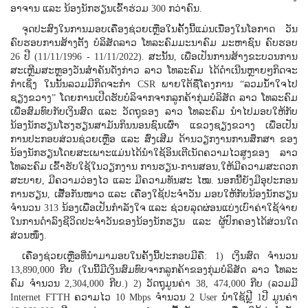
ອາຈານ ແລະ ນ້ອງນັກຮຽນເຂົ້າຮ່ວມ 300 ກວ່າຄົນ.
ຈຸດປະສົງໃນການມອບເຄື່ອງຊ່ວຍເຫຼືອໃນຄັ້ັ້ງນີ້ແມ່ນເນື່ອງໃນໂອກາດ ວັນ
ຄົບຮອບການສ້າງຕັ້ງ ບໍລິສັດລາວ ໂທລະຄົມມະນາຄົມ ມະຫາຊົນ ຄົບຮອບ
26 ປີ (11/11/1996 - 11/11/2022). ສະນັ້ນ, ເພື່ອເປັນການສ້າງຂະບວນການ
ສະເຫຼີມສະຫຼອງວັນສໍາຄັນດັ່ງກ່າວ ລາວ ໂທລະຄົມ ໄດ້ດໍາເນີນຫຼາຍໆກິດຈະ
ກໍາເຊິ່ງ ໃນນັ້ນລວມມີກິດຈະກໍາ CSR ພາຍໃຕ້ຊື່ໂຄງການ “ລວມນໍ້າໃຈໄປ
ຊຽງຂວາງ” ໂດຍການເປີດຮັບບໍລິຈາກຈາກລູກຄ້າກຸ່ມບໍລິສັດ ລາວ ໂທລະຄົມ
ເພື່ອສົມທົບກັບເງິນສົດ ແລະ ວັດຖຸຂອງ ລາວ ໂທລະຄົມ ນໍາໄປມອບໃຫ້ກັບ
ນ້ອງນັກຮຽນໂຮງຮຽນສາມັນກິນນອນຊົນເຜົ່າ ແຂວງຊຽງຂວາງ ເພື່ອເປັນ
ການປະກອບສ່ວນຊ່ວຍເຫຼືອ ແລະ ສົ່ງເສີມ ດ້ານວຽກງານການສຶກສາ ຂອງ
ນ້ອງນັກຮຽນໂດຍສະເພາະແມ່ນໄດ້ນໍາໃຊ້ອິນເຕີເນັດຄວາມໄວສູງຂອງ ລາວ
ໂທລະຄົມ ເຂົ້າຮັບໃຊ້ໃນວຽກງານ ການຮຽນ-ການສອນ,ໃຫ້ມີຄວາມສະດວກ
ສະບາຍ, ມີຄວາມວ່ອງໄວ ແລະ ມີຄວາມທັນສະ ໄໝ. ນອກນີ້ຍັງມີອຸປະກອນ
ການຮຽນ, ເສື້ອກັນໜາວ ແລະ ເຄື່ອງໃຊ້ປະຈໍາວັນ ມອບໃຫ້ກັບນ້ອງນັກຮຽນ
ຈໍານວນ 313 ນ້ອງເພື່ອເປັນກໍາລັງໃຈ ແລະ ຊ່ວຍລຸດຜ່ອນແບ່ງເບົາຄ່າໃຊ້ຈ່າຍ
ໃນການດໍາລົງຊີວິດປະຈໍາວັນຂອງນ້ອງນັກຮຽນ ແລະ ຜູ້ປົກຄອງໄດ້ສ່ວນໃດ
ສ່ວນໜຶ່ງ.
ເຄື່ອງຊ່ວຍເຫຼືອທີ່ນໍາມາມອບໃນຄັ້ງນີ້ປະກອບມີຄື: 1) ເງິນສົດ ຈໍານວນ
13,890,000 ກີບ (ໃນນີ້ມີເງິນສົມທົບຈາກລູກຄ້າຂອງກຸ່ມບໍລິສັດ ລາວ ໂທລະ
ຄົມ ຈໍານວນ 2,304,000 ກີບ.) 2) ວັດຖຸມູນຄ່າ 38, 474,000 ກີບ (ລວມມີ
Internet FTTH ຄວາມໄວ 10 Mbps ຈໍານວນ 2 User ນໍາໃຊ້ຟຼີ 1ປີ ມູນຄ່າ