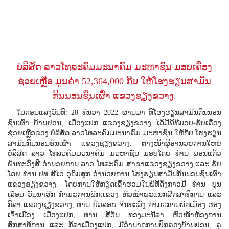
ບໍລິສັດ ລາວໂທລະຄົມມະນາຄົມ ມະຫາຊົນ ມອບເຄື່ອງ
ຊ່ວຍເຫຼືອ ມູນຄ່າ 52,364,000 ກີບ ໃຫ້ໂຮງຮຽນສາມັນ
ກິນນອນຊົນເຜົ່າ ແຂວງຊຽງຂວາງ.
ໃນຕອນແລງວັນທີ: 28 ທັນວາ 2022 ຜ່ານມາ ທີ່ໂຮງຮຽນສາມັນກິນນອນ
ຊົນເຜົ່າ ບ້ານຢອນ, ເມືອງແປກ ແຂວງຊຽງຂວາງ ໄດ້ມີພິທີມອບ-ຮັບເຄື່ອງ
ຊ່ວຍເຫຼືອຂອງ ບໍລິສັດ ລາວໂທລະຄົມມະນາຄົມ ມະຫາຊົນ ໃຫ້ກັບ ໂຮງຮຽນ
ສາມັນກິນນອນຊົນເຜົ່າ ແຂວງຊຽງຂວາງ. ຕາງໜ້າຜູ້ອໍານວຍການໃຫຍ່
ບໍລິສັດ ລາວ ໂທລະຄົມມະນາຄົມ ມະຫາຊົນ ມອບໂດຍ ທ່ານ ພອນແກ້ວ
ພັນທະວົງສີ ອໍານວຍການ ລາວ ໂທລະຄົມ ສາຂາແຂວງຊຽງຂວາງ ແລະ ຮັບ
ໂດຍ ທ່ານ ປທ ສີໄວ ອຸດົມສຸກ ອໍານວຍການ ໂຮງຮຽນສາມັນກິນນອນຊົນເຜົ່າ
ແຂວງຊຽງຂວາງ. ໂດຍການໃຫ້ກຽດເຂົ້າຮ່ວມໃນພິທີດັ່ງກ່າວມີ ທ່ານ ບຸນ
ເລື່ອນ ວັນນາຮັກ ກຳມະການພັກເເຂວງ ຫົວໜ້າພະແນກສຶກສາທິການ ແລະ
ກິລາ ແຂວງຊຽງຂວາງ, ທ່ານ ບົວລອຍ ຈັນທະວົງ ກໍາມະການພັກເມືອງ ຮອງ
ເຈົ້າເມືອງ ເມືອງແປກ, ທ່ານ ສີວັນ ທອງມະນີລາ ຫົວໜ້າຫ້ອງການ
ສຶກສາທິການ ແລະ ກິລາເມືອງແປກ, ມີອໍານາດການປົກຄອງບ້ານຢອນ, ຄູ