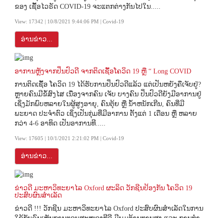
ຂອງ ເຊື້ອໄວຣັດ COVID-19 ຈະແຕກຕ່າງກັນໄປໃນ.....
View: 17342 | 10/8/2021 9:44:06 PM | Covid-19
ອ່ານຂ່າວ...
ອາການຫຼັງຈາກປິ່ນປົວດີ ຈາກຕິດເຊື້ອໂຄວິດ 19 ຫຼື “ Long COVID
ການຕິດເຊື້ອ ໂຄວິດ 19 ໄດ້ຮັບການປິ່ນປົວດີແລ້ວ ແຕ່ເປັນຫຍັງຄືເຈັບຢູ່?
ຫຼາຍຄົນມີຂໍ້ສົງໄສ ເນື່ອງຈາກຄົນ ເຈັບ ບາງຄົນ ປິ່ນປົວດີຍັງມີອາການຢູ່
ເຊິ່ງມັກພົບຫລາຍໃນຜູ້ສູງອາຍຸ, ຄົນຕຸ້ຍ ຫຼື ນ້ໍາຫນັກເກີນ, ຄົນທີ່ມີ
ພະຍາດ ປະຈໍາຕົວ ເຊິ່ງເປັນກຸ່ມທີ່ມີອາການ ຕັ້ງແຕ່ 1 ເດືອນ ຫຼື ຫລາຍ
ກວ່າ 4-6 ອາທິດ ເປັນອາການທີ.....
View: 17605 | 10/1/2021 2:21:02 PM | Covid-19
ອ່ານຂ່າວ...
ຂ່າວດີ ມະຫາວິທະຍາໄລ Oxford ຜະລິດ ວັກຊີນປ້ອງກັນ ໂຄວິດ 19
ປະສົບຜົນສຳເລັດ
ຂ່າວດີ !!! ວັກຊີນ ມະຫາວິທະຍາໄລ Oxford ປະສົບຜົນສໍາເລັດໃນການ