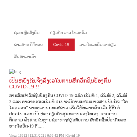
ຊ່ວຍເຫຼືອສັງຄົມ
ກ່ຽວກັບ ລາວ ໂທລະຄົມ
ຂ່າວສານ ດິຈິຕອນ
Covid-19
ລາວ ໂທລະຄົມ ພາທ່ຽວ
ສັນຫາມາເລົ່າ
ເປັນຫຍັງຄົນຈິ່ງລັງເລໃນການສັກວັກຊີນປ້ອງກັນ
COVID-19 !!!
ການສັກຢາວັກຊີນປ້ອງກັນ COVID-19 ແລ້ວ ເຂັມທີ 1, ເຂັມທີ 2, ເຂັມທີ
3 ແລະ ອາດຈະຮອດເຂັມທີ 4 ເພາະມີການແຜ່ລະບາດສາຍພັນໃໝ່ “ໂອ
ໄມຄຣອນ” ຈາກຫລາຍກະແສຂ່າວ ເຮັດໃຫ້ຫລາຍຄົນ ເລີ່ມຮູ້ສຶກບໍ່
ປອດໄພ ແລະ ເປັນຫ່ວງກ່ຽວກັບສຸຂະພາບຂອງໂຕເອງ.|ຈາກການ
ຕິດຕາມ ຟັງຂ່າວໃນຫຼາຍຊ່ອງທາງກ່ຽວກັບການ ສັກວັກຊີນປ້ອງກັນພະ
ຍາດໂຄວິດ-19 ຕັ.....
View: 18612 | 12/31/2021 6:06:42 PM | Covid-19