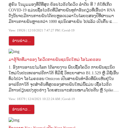
ສູ່ຄົນ ໃນມູມມອງທີ່ດີທີ່ສຸດ ຍ້ອນໄວຣັດໂຄວິດ ລຳດັບ ທີ 7 ກໍໃຫ້ເກີດ
COVID-19 ແມ່ນເຊື້ອໄວຣັດທີ່ມີສາຍພັນທຸກໍາອັນດຽວທີ່ເອີ້ນວ່າ RNA
ດັ່ງນັ້ນຈະມີການກາຍພັນໄດ້ຕະຫຼອດເວລາໃນໄລຍະສອງປີທີ່ຜ່ານມາ
ມີການກາຍພັນຫຼາຍກວ່າ 1000 ຊະນິດສາຍພັນ ໄປແລ້ວ ເປັນຕົ້ນ ແ.....
View: 19926 | 12/10/2021 7:47:27 PM | Covid-19
ອ່ານຂ່າວ...
ມາຮູ້ຈັກທີ່ມາຂອງ ໂຄວິດກາຍພັນຊະນິດໃຫມ່ ໂອໄມຄຣອນ
1. ອົງການອານະໄມໂລກ ໄດ້ລາຍງານ ພົບເຊື້ອໂຄວິດ ກາຍພັນຊະນິດ
ໃຫມ່ໃນປະເທດອາຟຣີກາໃຕ້ ທີ່ມີຊື່ ວິທະຍາສາດ B1.1.529 ຫຼື ມີຊື່ເອີ້ນ
ທົ່ວໄປວ່າ ໂອໄມຄຣອນ Omicron ເປັນສາຍພັນທໍາອິດທີ່ພົບເຫັນຢູ່ໃນ
ອາຟຣິກາໃຕ້ ຈຸດສໍາຄັນທີ່ສຸດຂອງສາຍພັນໃຫມ່ນີ້ແມ່ນ ເຊື້ອໄວຣັດ
ມີການປ່ຽນແປງຮູບຮ່າງ ໂດຍສະເພາະສ່ວນໝາມໂປຣຕີນ ຫຼື Spike.....
View: 18379 | 12/4/2021 10:22:24 AM | Covid-19
ອ່ານຂ່າວ...