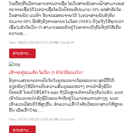
ໃນເບື້ອງຕົ້ນມີການຄາດການວ່າເຊື້ອ ໂຄວິດສາຍພັນອາວຟ້າສາມາດແຜ່
ກະຈາຍເຊື້ອໄດ້ໄວກວ່າເຊື້ອໂຄວິດປົກກະຕິປະມານ 50% ແຕ່ສໍາລັບໂຄ
ວິດສາຍພັນ ເດວຕ້າ ນັ້ນຈະແຜ່ກະຈາຍໄດ້ ໄວກວ່າສາຍພັນອັງກິດ
ປະມານ 60% ອີກທັງອົງການອານະໄມໂລກ (WHO) ຍັງແຈ້ງໃຫ້ຊາບວ່າ
ເຊື້ອໄວຣັດໂຄວິດ-19 ສາມາດລອຍຕົວຢູ່ໃນອາກາດດັ່ງນັ້ນຈິງກໍໃຫ້ເກີດ
ຄວາມຊ.....
View: 18610 | 9/9/2021 9:27:34 PM | Covid-19
ອ່ານຂ່າວ...
ເຮົາຈະຢູ່ຮ່ວມກັບ ໂຄວິດ-19 ຕໍ່ໄປໄດ້ແນວໃດ?
ອິງຕາມສະພາບການປັບໂຕໃນຍຸກພະຍາດໂລກລະບາດ ທຸກມື້ນີ້ໄດ້
ຮຽກຮ້ອງໃຫ້ມີການປັບຄວາມສົມດຸນລະຫວ່າງ ການດຳລົງຊີວິດ
ປົກກະຕິ ໂດຍບໍ່ໃຫ້ໃສ່ໃຈ ແລະ ກັງວົນຫຼາຍຕໍ່ການປ້ອງກັນໄວຣັດ, ພວກ
ເຮົາບໍ່ຄວນຈະດຳລົງຊີວິດແບບຈຳກັດຢູ່ໃນມາດຕະການຕ່າງໆ. ພວກ
ເຮົາຄວນມີສະຕິໃຫ້ສູງຂື້ນ, ທຳຄວາມເຂົ້າໃຈກັບວິທະຍາສາດໃຫ້ຫຼາຍ
ຂື້ນ ເພື່ອເຂົ້າໃຈແ.....
View: 18179 | 9/9/2021 9:19:42 PM | Covid-19
ອ່ານຂ່າວ...