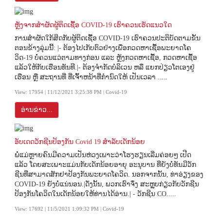
ຫຼັງຈາກສຳຜັດຜູ້ຕິດເຊື້ອ COVID-19 ເຮົາຄວນເຮັດແນວໃດ
ການສໍາຜັດໃກ້ສິດກັບຜູ້ຕິດເຊື້ອ COVID-19 ເຮົາຄວນປະຕິບັດຕາມຂັ້ນ
ຕອນຂ້າງລຸ່ມນີ້: |- ຕ້ອງໄປເກັບຕົວຢ່າງເພື່ອກວດຫາເຊື້ອພະຍາດໂຄ
ວິດ-19 ບໍ່ຄວນແວ່ຕາມທາງກ່ອນ ແລະ ຫຼັງກວດຫາເຊື້ອ, ກວດຫາເຊື້ອ
ແລ້ວໃຫ້ກັບເຮືອນທັນທີ.|- ຕ້ອງຈຳກັດບໍລິເວນ ຫລື ແຍກປ່ຽວໂຕເອງຢູ່
ເຮືອນ ຫຼື ສະຖານທີ່ ທີ່ເຈົ້າຫນ້າທີ່ກຳນົດໃຫ້ ເປັນເວລາ .....
View: 17954 | 11/12/2021 3:25:38 PM | Covid-19
ອ່ານຂ່າວ...
ອັບເດດວັກຊີນປ້ອງກັນ Covid 19 ສຳລັບເດັກນ້ອຍ
ພໍ່ແມ່ຫຼາຍຄົນມີຄວາມເປັນຫ່ວງເພາະວ່າໂຮງຮຽນເລີ່ມຄ່ອຍໆ ເປີດ
ແລ້ວ ໂດຍສະເພາະແມ່ນກັບເດັກນ້ອຍອາຍຸ ອະນຸບານ ທີ່ຍັງບໍ່ທັນມີວັກ
ຊີນທີ່ສາມາດສັກຢາປ້ອງກັນພະຍາດໂຄວິດ. ນອກຈາກນັ້ນ, ທ່າອ່ຽງຂອງ
COVID-19 ຍັງບໍ່ແນ່ນອນ.|ດັ່ງນັ້ນ, ພວກເຮົາຈຶ່ງ ສະຫຼຸບກ່ຽວກັບວັກຊີນ
ປ້ອງກັນໂຄວິດໃນເດັກນ້ອຍໃຫ້ທ່ານໄດ້ອ່ານ.| - ວັກຊີນ CO.....
View: 17692 | 11/5/2021 1:09:32 PM | Covid-19