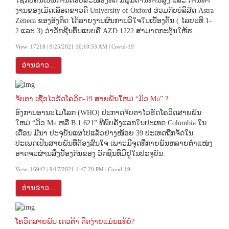
ໃຊ້ກັບຄົນເຫັນການຕອບສະໜອງທີດີ ມີພຸມຕ້ານທານສູງ ແລະ ການທຳ
ງານຂອງເມັດເລືອດຂາວດີ University of Oxford ຮ່ວມກັບບໍລິສັດ Astra
Zeneca ຂອງອັງກິດ ໄດ້ລາຍງານຜົນການວິໃຈໃນເບື້ອງຕົ້ນ ( ໄລຍະທີ 1-
2 ແລະ 3) ວ່າວັກຊີນຕົ້ນແບບຄື AZD 1222 ສາມາດກະຕຸ້ນໃຫ້ຮ.....
View: 17218 | 9/25/2021 10:10:53 AM | Covid-19
ອ່ານຂ່າວ...
ຈັບຕາ ເຊື້ອໄວຣັດໂຄວິດ-19 ສາຍພັນໃັຫມ່ “ມິວ Mu” ?
ອົງການອານະໄມໂລກ (WHO) ປະກາດຈັບຕາໄວຣັດໂຄວິດສາຍພັນ
ໃຫມ່ “ມິວ Mu ຫລື B.1.621” ທີພົບຄັ້ງແລກໃນປະເທດ Colombia ໃນ
ເດືອນ ມີນາ ປະຈຸບັນແຜ່ໄປແລ້ວຢ່າງໜ້ອຍ 39 ປະເທດຖືກຈັດໃນ
ປະເພດເປັນສາຍພັນທີ່ຕ້ອງສົນໃຈ ເພາະມີຈຸດທີ່ກາຍພັນຫລາຍຕຳແໜ່ງ
ອາດຈະຜ່ານສິ່ງປ້ອງກັນຂອງ ວັກຊີນທີ່ມີຢູ່ໃນປະຈຸບັນ.
View: 16942 | 9/17/2021 1:47:20 PM | Covid-19
ອ່ານຂ່າວ...
ໂຄວິດສາຍພັນ ເດວຕ້າ ຕິດງ່າຍແມ່ນແທ້ບໍ?