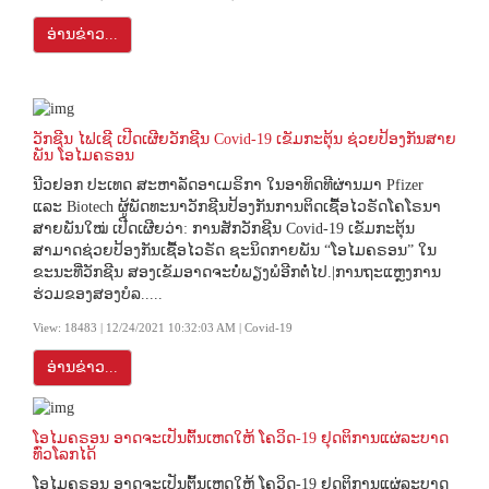
ອ່ານຂ່າວ...
ວັກຊີນ ໄຟເຊີ ເປີດເຜີຍວັກຊີນ Covid-19 ເຂັມກະຕຸ້ນ ຊ່ວຍປ້ອງກັນສາຍ
ພັນ ໂອໄມຄຣອນ
ນີວຢອກ ປະເທດ ສະຫາລັດອາເມຣິກາ ໃນອາທິດທີຜ່ານມາ Pfizer
ແລະ Biotech ຜູ້ພັດທະນາວັກຊີນປ້ອງກັນການຕິດເຊື້ອໄວຣັດໂຄໂຣນາ
ສາຍພັນໃໝ່ ເປີດເຜີຍວ່າ: ການສັກວັກຊີນ Covid-19 ເຂັມກະຕຸ້ນ
ສາມາດຊ່ວຍປ້ອງກັນເຊື້ອໄວຣັດ ຊະນິດກາຍພັນ “ໂອໄມຄຣອນ” ໃນ
ຂະນະທີ່ວັກຊີນ ສອງເຂັມອາດຈະບໍ່ພຽງພໍອີກຕໍ່ໄປ.|ການຖະແຫຼງການ
ຮ່ວມຂອງສອງບໍລ.....
View: 18483 | 12/24/2021 10:32:03 AM | Covid-19
ອ່ານຂ່າວ...
ໂອໄມຄຣອນ ອາດຈະເປັນຕົ້ນເຫດໃຫ້ ໂຄວິດ-19 ຢຸດຕິການແຜ່ລະບາດ
ທົ່ວໂລກໄດ້
ໂອໄມຄຣອນ ອາດຈະເປັນຕົ້ນເຫດໃຫ້ ໂຄວິດ-19 ຢຸດຕິການແຜ່ລະບາດ