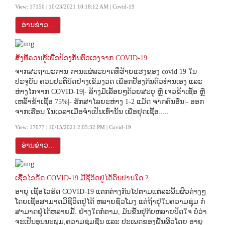
View: 17150 | 10/23/2021 10:18:12 AM | Covid-19
ອ່ານຂ່າວ...
ສິ່ງທີ່ຄວນຮູ້ເພື່ອປ້ອງກັນຕົວເອງຈາກ COVID-19
ຈາກສະຖານະການ ການແຜ່ລະບາດທີ່ຮ້າຍແຮງຂອງ covid 19 ໃນ
ປະຈຸບັນ ຄວນປະຕິບັດຢ່າງເຂັມງວດ ເພື່ອກປ້ອງກັນຕົວທ່ານເອງ ແລະ
ຫ່າງໄກຈາກ COVID-19|- ລ້າງມືເລື້ອຍໆດ້ວຍສະບູ ຫຼື ເຈວຂ້າເຊື້ອ ຫຼື
ເຫລົ້າຂ້າເຊື້ອ 75%|- ຮັກສາໄລຍະຫ່າງ 1-2 ແມັດ ຈາກຄົນອື່ນ|- ອອກ
ຈາກເຮືອນ ໃນເວລາເມື່ອຈໍາເປັນເທົ່ານັ້ນ ເພື່ອຢຸດເຊື້ອ.....
View: 17077 | 10/15/2021 2:05:32 PM | Covid-19
ອ່ານຂ່າວ...
ເຊື້ອໄວຣັດ COVID-19 ມີຊີວິດຢູ່ໄດ້ດົນປານໃດ ?
ອາຍຸ ເຊື້ອໄວຣັດ COVID-19 ແຕກຕ່າງກັນໄປຕາມແຕ່ລະພື້ນຜິວຕ່າງໆ
ໂດຍເຊື້ອສາມາດມີຊີວິດຢູ່ໄດ້ ຫລາຍຊົ່ວໂມງ ແຕ່ຖ້າຢູ່ໃນຄວາມຊຸ່ມ ກໍ່
ສາມາດຢູ່ໄດ້ຫລາຍມື້. ຢ່າງໃດກໍ່ຕາມ, ມັນຂື້ນຢູ່ກັບຫລາຍປັດໃຈ ບໍ່ວ່າ
ຈະເປັນອຸນນະພູມ,ຄວາມຊຸ່ມຊື່ນ ແລະ ປະເພດຂອງພື້ນຜິວໂດຍ ອາຍຸ