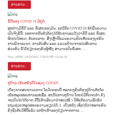
ອ່ານຂ່າວ...
ຂໍ້ດີຂອງ COVID 19 ມີຢູ່ບໍ່
ທຸກຢ່າງມີຂໍ້ດີ ແລະ ຂໍ້ເສຍຂອງມັນ, ແຕ່ວິກິດ COVID-19 ກໍບໍ່ພົ້ນຄວາມ
ເປັນຈິງຂໍ້ນີ້, ນອກຈາກນັ້ນຍັງຕ້ອງໄດ້ຮັບການລະວັງວ່າຂໍ້ດີ ແລະ ຂໍ້ເສຍ,
ຜົນປະໂຫຍດ, ອັນຕະລາຍ, ສິ່ງເຫຼົ່ານີ້ແມ່ນຄວາມຄິດເຫັນຂອງບຸກຄົນ
ການພິຈາລະນາ, ການຕັດສິນ ແລະ ແຂວນປ້າຍຈາກປະສົບການ
ສ່ວນຕົວ ຂໍ້ໄດ້ປຽບຂອງຄົນຜູ້ໜຶ່ງ ສາມາດເປັນຂໍ້ເສຍ.....
View: 16996 | 10/29/2021 3:28:05 PM | Covid-19
ອ່ານຂ່າວ...
ຢູ່ບ້ານ ເຮັດຫຍັງດີໃນຊ່ວງ COVID?
ເນື່ອງຈາກສະຖານະການ ໂຄວິດຕອນນີ້ ຫລາຍໆຄົນຕ້ອງຢູ່ບ້ານກັກໂຕ
ເພື່ອຫລຸດຜ່ອນການແຜ່ເຊື້ອ, ສະນັ້ນການຢູ່ບ້ານ ໂດຍບໍ່ມີກິດຈະກຳ ຄົງ
ຈະເປັນໄປໄດ້ຍາກ ມື້ນີ້ເຮົາເລີຍມານຳສະເໜີ 5 ວິທີແກ້ຄວາມອືດອັດ
ແຖມຊ່ວຍຫລຸດຜ່ອນຄວາມຄຽດໄດ້.|1. ເບິ່ງຫນັງ ເຊື່ອໄດ້ວ່າຫລາຍຄົນ
ຄົງຊີນກັບວິທີນີ້ແລ້ວ ແຕ່ຖ້າເຮົາລອງປ່ຽນຈາກການເ.....