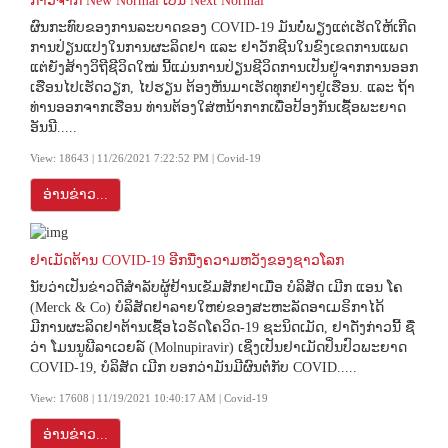
ກ້າວຈາກ New Normal ເປັນ Next Normal
ຜົນກະທົບຂອງການລະບາດຂອງ COVID-19 ມັນບໍ່ພຽງແຕ່ເຮັດໃຫ້ເກີດ
ການປ່ຽນແປງໃນການຜະລິດຢາ ແລະ ຢາວັກຊີນໃນຂົງເຂດການແພດ
ແຕ່ຍັງສ້າງວິຖີຊີວິດໃໝ່ ນີ້ແມ່ນການປ່ຽນຊີວິດການເປັນຢູ່ຈາກການອອກ
ເຮືອນໄປເຮັດວຽກ, ໄປຮຽນ ຕ້ອງຫັນມາເຮັດທຸກຢ່າງຢູ່ເຮືອນ. ແລະ ຖ້າ
ທ່ານອອກຈາກເຮືອນ ທ່ານຕ້ອງໃສ່ຫນ້າກາກເພື່ອປ້ອງກັນເຊື້ອພະຍາດ
ອັນນີ.....
View: 18643 | 11/26/2021 7:22:52 PM | Covid-19
ອ່ານຂ່າວ...
ຢາເມັດຕ້ານ COVID-19 ອີກນື່ງຄວາມຫວັງຂອງຊາວໂລກ
ນັບວ່າເປັນຂ່າວດີສຳລັບຜູ້ຢ້ານເຂັມສັກຢາເມື່ອ ບໍລິສັດ ເມີກ ແອນ ໂຄ
(Merck & Co) ບໍລິສັດຢາລາຍໃຫຍ່ຂອງສະຫະລັດອາເມຣິກາໄດ້
ມີການຜະລິດຢາຕ້ານເຊື້ອໄວຣັດໂຄວິດ-19 ຊະນິດເມັດ, ຢາດັ່ງກ່າວນີ້ ຊື່
ວ່າ ໂມນນູພີລາເວຍລ໌ (Molnupiravir) ເຊິ່ງເປັນຢາເມັດປິ່ນປົວພະຍາດ
COVID-19, ບໍລິສັດ ເມີກ ບອກວ່າມັນມີຜົນຕໍ່ກັບ COVID.....
View: 17608 | 11/19/2021 10:40:17 AM | Covid-19
ອ່ານຂ່າວ...