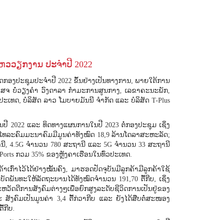
ຫວວຽກງານ ປະຈໍາປີ 2022
ຈັດກອງປະຊຸມປະຈຳປີ 2022 ຂຶ້ນຢ່າງເປັນທາງການ, ພາຍໃຕ້ການ
ດ. ສຈ ບໍ່ວຽງຄໍາ ວົງດາລາ ກຳມະການສູນກາງ, ເລຂາຄະນະພັກ,
ທດ, ບໍລິສັດ ລາວ ໂມບາຍມັນນີ ຈຳກັດ ແລະ ບໍລິສັດ T-Plus
ໃນປີ 2022 ແລະ ທິດທາງແຜນການໃນປີ 2023 ຕໍ່ກອງປະຊຸມ ເຊິ່ງ
ົບໂທລະຄົມມະນາຄົມມີມູນຄ່າທັງໝົດ 18,9 ລ້ານໂດລາສະຫະລັດ;
ະຖານີ, 4.5G ຈໍານວນ 780 ສະຖານີ ແລະ 5G ຈຳນວນ 33 ສະຖານີ
Ports ກວມ 35% ຂອງຫຼັງຄາເຮືອນໃນທົ່ວປະເທດ.
ົ່າໄວ້ໄດ້ຢ່າງໝັ້ນຄົງ, ມາຮອດປັດຈຸບັນມີລູກຄ້າມີລູກຄ້າໃຊ້
ດພັນທະໃຫ້ລັດຖະບານໄດ້ທັງໝົດຈຳນວນ 191,70 ຕື້ກີບ, ເຊິ່ງ
ດີການສັງຄົມຕ່າງໆເພື່ອຍົກສູງລະດັບຊີວິດການເປັນຢູ່ຂອງ
 ສັງຄົມເປັນມູນຄ່າ 3,4 ຕື້ກ່ວາກີບ ແລະ ຍັງໄດ້ສືບຕໍ່ສະໜອງ
້ກີບ.