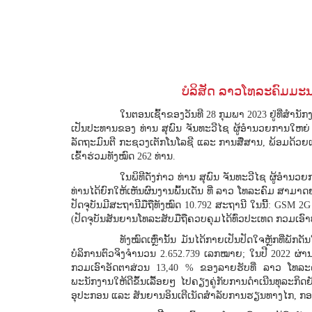
ບໍລິສັດ ລາວໂທລະຄົມມະ
ໃນຕອນເຊົ້າຂອງວັນທີ 28 ກຸມພາ 2023 ຢູ່ທີ່ສຳ
ເປັນປະທານຂອງ ທ່ານ ສຸພົນ ຈັນທະວີໄຊ ຜູ້ອຳນວຍການໃຫຍ່ 
ລັດຖະມົນຕີ ກະຊວງເຕັກໂນໂລຊີ ແລະ ການສື່ສານ, ພ້ອມດ້ວຍ
ເຂົ້າຮ່ວມທັງໝົດ 262 ທ່ານ.
ໃນພິທີດັ່ງກ່າວ ທ່ານ ສຸພົນ ຈັນທະວີໄຊ ຜູ້ອໍາ
ທ່ານໄດ້ຍົກໃຫ້ເຫັນຜົນງານພົ້ນເດັ່ນ ທີ່ ລາວ ໂທລະຄົມ ສາ
ປັດຈຸບັນມີສະຖານີມືຖືທັງໝົດ 10.792 ສະຖານີ ໃນນີ້: GSM
(ປັດຈຸບັນສັນຍານໂທລະສັບມືຖືຄວບຄຸມໄດ້ທົ່ວປະເທດ ກວມເອ
ທັງໝົດເຫຼົ່ານັ້ນ ມັນໄດ້ກາຍເປັນປັດໃຈຫຼັກທີ່
ບໍລິການຕົວຈິງຈໍານວນ 2.652.739 ເລກໝາຍ; ໃນປີ 2022 ຜ່າ
ກວມເອົາອັດຕາສ່ວນ 13,40 % ຂອງລາຍຮັບທີ່ ລາວ ໂທລະຄົມ
ພະນັກງານໃຫ້ດີຂຶ້ນເລື້ອຍໆ ໄປຄຽງຄູ່ກັບການດໍາເນີນທຸລະກິດ
ອຸປະກອນ ແລະ ສັນຍານອິນເຕີເນັດສຳລັບການຮຽນທາງໄກ, ກອງ