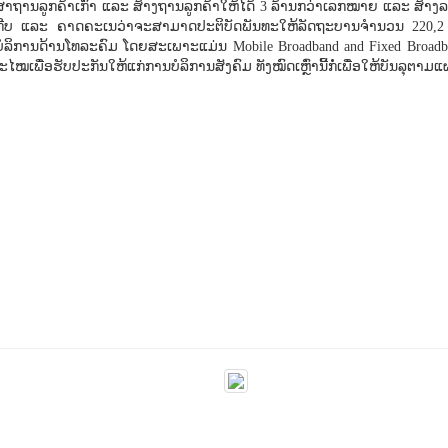
ສາຖານລູກຄ້າເກົ່າ ແລະ ສ້າງຖານລູກຄ້າໃຫ້ໄດ້ 3 ລ້ານກວ່າເລກໝາຍ ແລະ ສ້າງລາ
ຕື້ກີບ ແລະ ຄາດຄະເນວ່າຈະສາມາດປະຕິບັດພັນທະໃຫ້ລັດຖະບານຈຳນວນ 220,2 ຕື
ບໍລິການດ້ານໂທລະຄົມ ໂດຍສະເພາະແມ່ນ Mobile Broadband and Fixed Broadb
ພື່ອຮັບປະກັນໃຫ້ແກ່ການບໍລິການສັງຄົມ ທັງໝົດເຫຼົ່ານີ້ກໍ່ເພື່ອໃຫ້ບັນລຸຕາມແ