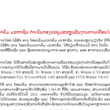
ນາຄົມ ມະຫາຊົນ ດຳເນີນກອງປະຊຸມສະຫຼຸບຜົນງານການເຄື່ອນໄ
ນັກງານໃຫຍ່ ບໍລິສັດ ລາວ ໂທລະຄົມມະນາຄົມ ມະຫາຊົນ, ນະຄອນຫຼວງວຽງຈັນ ໄດ້
ບໍລິສັດ ລາວ ໂທລະຄົມມະນາຄົມ ມະຫາຊົນ, ໃຫ້ກຽດເຂົ້າຮ່ວມມີ ທ່ານ ບັນດິ
ແຂກທີ່ຖືກເຊີນ ແລະ ຜູ້ແທນກອງປະຊຸມຈາກ ລລທ ສູນກາງ, ລລທ ສາຂາແຂວງທົ່ວປະເ
ນວຍການໃຫຍ່ ໄດ້ຂຶ້ນຜ່ານບົດສະຫຼຸບຜົນງານການເຄື່ອນໄຫວວຽກງານດຳເນີນທຸລະກິດ
ມາດຍາດແຍ່ງມາໄດ້ໃນໜຶ່ງປີຜ່ານມາເປັນຕົ້ນແມ່ນ: ໄດ້ລົງ ທຶນຂະຫຍາຍຕາໜ່າງລະບ
 2G ຈໍານວນ 1.958 ສະຖານີ, 3G ຈໍານວນ 3.303 ສະຖານີ, 4G ຈໍານວນ 4.718 ສ
ົາປະຊາກອນ75%), IP Core/IPRAN 3.685 ສະຖານີ ແລະ FTTH ຈໍານວນ 118.635 
ພັກດັນໃຫ້ ລາວ ໂທລະຄົມ ສາມາດຂະຫຍາຍຖານລູກຄ້າໃໝ່ ແລະ ຮັກສາຈຳນວນລູກຄ້າເກ
ນມາສາມາດສ້າງລາຍຮັບໄດ້ທັງໝົດ 1.661,89 ຕື້ກີບ (ລວມອາກອນ), ສາມາດປະຕິບັ
 ປະຕິບັດໄດ້ໃນປີ 2022, ນອກຈາກນັ້ນ ຍັງໄດ້ປັບປຸງລະບຽບ, ນະໂຍບາຍສະຫວັດ
ຍັງໄດ້ປະກອບ ສ່ວນຊ່ວຍເຫຼືອ ແລະ ໃຫ້ການອຸປະຖຳຕໍ່ອົງການຈັດຕັ້ງພັກ-ລັດ ແລະ
ປະຊຸມທາງໄກຂອງອົງການຈັດຕັ້ງພັກ-ລັດຖະບານຈຳນວນໜຶ່ງໃນມູນຄ່າຫຼາຍກວ່າຕື