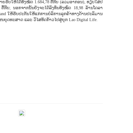
ຍຮັບໃຫ້ໄດ້ທັງໝົດ 1.684,78 ຕື້ກີບ (ລວມອາກອນ), ທຽບໃສ່ປີ
້ກີບ; ນອກຈາກນັ້ນຍັງຈະໄດ້ລົງທຶນທັງໝົດ 18,98 ລ້ານໂດລາ
and ໃຫ້ຮັບປະກັນໃຫ້ແກ່ການບໍລິການລູກຄ້າທາງດ້ານປະລິມານ
ຜນຍຸດທະສາດ ແລະ ວິໄສທັດກ້າວໄປສູ່ຍຸກ Lao Digital Life.