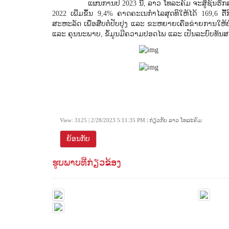
ແຜນການປີ 2023 ນີ້, ລາວ ໂທລະຄົມ ຈະສູ້ຊົນຮັກ
2022 ເພີ່ມຂຶ້ນ 9,4% ຄາດຄະເນກໍາໄລສຸດທິໃຫ້ໄດ້ 169,6 
ສະຫະລັດ ເພື່ອສືບຕໍ່ປັບປຸງ ແລະ ຂະຫຍາຍເຄືອຂ່າຍການໃຫ້
ແລະ ຄຸນນະພາບ, ຂໍ້ມູນມີຄວາມປອດໄພ ແລະ ເປັນລະບົບທັນສະໄໝເ
View: 3125 | 2/28/2023 5:11:35 PM | ກ່ຽວກັບ ລາວ ໂທລະຄົມ
ຍ້ອນກັບ
ຮູບພາບທີ່ກ່ຽວຂ້ອງ