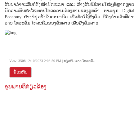
ສັນຍາວ່າຈະສືບຕໍ່ຕັ້ງໜ້າພັດທະນາ ແລະ ສ້າງສັນບໍລິການໃໝ່ໆທີ່ຫຼາກຫຼາຍ
ມີຄວາມທັນສະໄໝຕອບໂຈດຄວາມຕ້ອງການຂອງລູກຄ້າ ຕາມຍຸກ Digital
Economy ຢ່າງບໍ່ຢຸດຢັ້ງໃນອະນາຄົດ ເພື່ອຮັບໃຊ້ສັງຄົມ ຄືດັ່ງຄຳຂວັນທີວ່າ:
ລາວ ໂທລະຄົມ ໂທລະຄົມຂອງຄົນລາວ ເພື່ອສັງຄົມລາວ.
View: 3508 | 2/10/2023 2:08:59 PM | ກ່ຽວກັບ ລາວ ໂທລະຄົມ
ຍ້ອນກັບ
ຮູບພາບທີ່ກ່ຽວຂ້ອງ