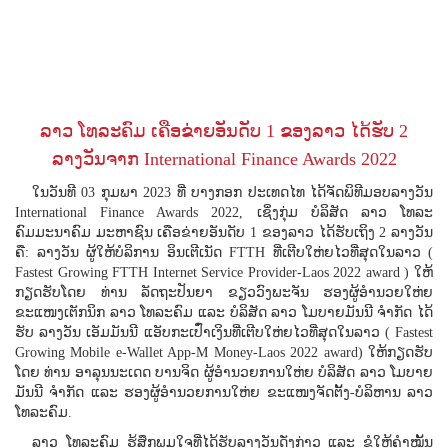
ລາວ ໂທລະຄົມ ເຄືອຂ່າຍອັນດັບ 1 ຂອງລາວ ໄດ້ຮັບ 2
ລາງວັນຈາກ International Finance Awards 2022
​ໃນວັນທີ 03 ກຸມພາ 2023 ທີ່ ບາງກອກ ປະເທດໄທ ໄດ້ຈັດພິທີມອບລາງວັນ
International Finance Awards 2022, ເຊິ່ງກຸ່ມ ບໍລິສັດ ລາວ ໂທລະ
ຄົມມະນາຄົມ ມະຫາຊົນ ເຄືອຂ່າຍອັນດັບ 1 ຂອງລາວ ໄດ້ຮັບເຖິງ 2 ລາງວັນ
ຄື: ລາງວັນ ຜູ້ໃຫ້ບໍລິການ ອິນເຕີເນັດ FTTH ທີ່ເຕີບໃຫ່ຍໄວທີ່ສຸດໃນລາວ (
Fastest Growing FTTH Internet Service Provider-Laos 2022 award ) ໃຫ້
ກຽດຮັບໂດຍ ທ່ານ ລັດຖະປັນຍາ ຂຽວວົງພະຈັນ ຮອງຜູ້ອຳນວຍໃຫ່ຍ
ຂະແໜງເຕັກນິກ ລາວ ໂທລະຄົມ ແລະ ບໍລິສັດ ລາວ ໂມບາຍມັນນີ ຈຳກັດ ໄດ້
ຮັບ ລາງວັນ ເອັມມັນນີ ແອັບກະເປົ໋າເງິນທີ່ເຕີບໃຫ່ຍໄວທີ່ສຸດໃນລາວ ( Fastest
Growing Mobile e-Wallet App-M Money-Laos 2022 award) ໃຫ້ກຽດຮັບ
ໂດຍ ທ່ານ ອາລຸນນະເດດ ບານຈິດ ຜູ້ອຳນວຍການໃຫ່ຍ ບໍລິສັດ ລາວ ໂມບາຍ
ມັນນີ ຈຳກັດ ແລະ ຮອງຜູ້ອຳນວຍການໃຫ່ຍ ຂະແໜງຈັດຕັ້ງ-ບໍລິຫານ ລາວ
ໂທລະຄົມ.
ລາວ ໂທລະຄົມ ຮູ້ສຶກພູມໃຈທີ່ໄດ້ຮັບລາງວັນດັ່ງກ່າວ ແລະ ຂໍໃຫ້ຄຳໝັ້ນ