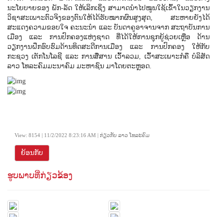
ນະໂຍບາຍຂອງ ພັກ-ລັດ ໃຫ້ເລິກເຊິ່ງ ສາມາດນໍາໄປໝູນໃຊ້ເຂົ້າໃນວຽກງານ
ວິຊາສະເພາະຕົວຈິງຂອງຕົນໃຫ້ໄດ້ຮັບໝາກຜົນສູງສຸດ, ສະຫາຍຍັງໄດ້
ສະແດງຄວາມຂອບໃຈ ຄະນະນໍາ ແລະ ບັນດາຄູອາຈານຈາກ ສະຖາບັນການ
ເມືອງ ແລະ ການປົກຄອງແຫ່ງຊາດ ທີ່ໄດ້ໃຫ້ການຊຸກຍູ້ຊ່ວຍເຫຼືອ ດ້ານ
ວຽກງານຝຶກອົບຮົມດ້ານທິດສະດີການເມືອງ ແລະ ການປົກຄອງ ໃຫ້ກັບ
ກະຊວງ ເຕັກໂນໂລຊີ ແລະ ການສື່ສານ ເວົ້າລວມ, ເວົ້າສະເພາະກໍຄື ບໍລິສັດ
ລາວ ໂທລະຄົມມະນາຄົມ ມະຫາຊົນ ມາໂດຍຕະຫຼອດ.
View: 8154 | 11/2/2022 8:23:16 AM | ກ່ຽວກັບ ລາວ ໂທລະຄົມ
ຍ້ອນກັບ
ຮູບພາບທີ່ກ່ຽວຂ້ອງ