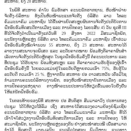
ສະຫາຍ, ຍິງ 28 ສະຫາຍ.
ໃນພິທີ ສະຫາຍ ຄໍາໃບ ພົມຮັກສາ ຄະນະພັກຮາກຖານ, ຫົວໜ້າຝ່າຍ
ຈັດຕັ້ງ-ບໍລິຫານ ທັງເປັນຫົວໜ້າພະແນກຈັດຕັ້ງ ບໍລິສັດ ລາວ ໂທລະ
ຄົມມະນາຄົມ ມະຫາຊົນ ໄດ້ຂື້ນຜ່ານບົດສະຫຼຸບຜົນການຈັດຕັ້ງປະຕິບັດການ
ຝຶກອົບຮົມທິດສະດີການເມືອງ ແລະ ການປົກຄອງ ໄລຍະສັ້ນ 45 ວັນ ຊຸດທີ III
ທີ່ໄດ້ຈັດຕັ້ງດໍາເນີນມາຕັ້ງແຕ່ວັນທີ 29 ສິງຫາ 2022 ມີສະມາຊິກພັກ,
ພະນັກງານຫຼັກແຫຼ່ງ ບໍລິສັດ ລາວ ໂທລະຄົມມະນາຄົມ ມະຫາຊົນ ເຂົ້າຮ່ວມ
ຝຶກອົບຮົມທັງໝົດຈໍານວນ 55 ສະຫາຍ, ຍິງ 23 ສະຫາຍ. ສະຫາຍໄດ້
ລາຍງານສະພາບຈຸດພິເສດ ແລະ ລະດັບຄາດໝາຍ ພ້ອມທັງຕີລາຄາຜົນສໍາ
ເລັດການຈັດຕັ້ງປະຕິບັດຫຼັກສູດ ໃນຊຸດຝຶກອົບຮົມຄັ້ງນີ້ ຕໍ່ຄະນະປະທານ ແລະ
ທີ່ປະຊຸມ ໄດ້ຮັບຊາບ ພ້ອມທັງສະຫຼຸບ ແລະ ຕີລາຄາຄວາມຮັບຮູ້ຂອງຜູ້ເຂົ້າ
ຝຶກອົບຮົມຄັ້ງນີ້ ໂດຍລວມແມ່ນຢູ່ໃນລະດັບດີຫຼາຍກວມເອົາ 75%, ຮັບຮູ້ໃນ
ລະດັບດີ ກວມເອົາ 25 %. ຫຼັງຈາກນັ້ນ ສະຫາຍ ປອ ດາວສະຫວັນ ເຄືອມີໄຊ
ກໍາມະການຄະນະບໍລິຫານງານພັກ, ຮອງຫົວໜ້າສະຖາບັນການເມືອງ ແລະ
ການປົກຄອງແຫ່ງຊາດ ຕາງໜ້າຄະນະປະທານໃຫ້ກຽດຂື້ນມອບໃບຢັ້ງຢືນ
ໃຫ້ແກ່ນັກຝຶກອົບຮົມ.
ໃນຕອນທ້າຍຂອງພິທີ ສະຫາຍ ປອ ສັນຕິສຸກ ສິມມາລາວົງ ປະທານກອງ
ປະຊຸມ ໄດ້ໃຫ້ກຽດໂອ້ລົມ ເຊິ່ງ ສະຫາຍໄດ້ສະແດງຄວາມຍ້ອງຍໍຊົມເຊີຍ
ຄະນະພັກຮາກຖານ ບໍລິສັດ ລາວ ໂທລະຄົມມະນາຄົມ ມະຫາຊົນ ທີ່ໄດ້
ເອົາໃຈໃສ່ວຽກງານຝຶກອົບຮົມທິດສະດີການເມືອງ ແລະ ການປົກຄອງ ໃຫ້
ສະມາຊິກພັກ, ພະນັກງານຫຼັກແຫຼ່ງຂອງຕົນ ຢ່າງສະໜໍ່າສະເໝີ ເພື່ອສາມາດ
ກໍາໄດ້ ທິດສະດີ ມາກ-ເລນິນ, ແນວຄິດໄກສອນ ພົມວິຫານ, ແນວທາງ