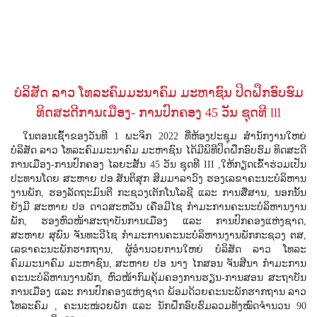
ບໍລິສັດ ລາວ ໂທລະຄົມມະນາຄົມ ມະຫາຊົນ ປິດຝຶກອົບຮົມ
ທິດສະດີການເມືອງ- ການປົກຄອງ 45 ວັນ ຊຸດທີ lll
ໃນຕອນເຊົ້າຂອງວັນທີ 1 ພະຈິກ 2022 ທີ່ຫ້ອງປະຊຸມ ສໍານັກງານ​ໃຫຍ່
ບໍລິສັດ ລາວ ໂທລະຄົມມະນາຄົມ ມະຫາຊົນ ໄດ້ມີພິທີປິດ​ຝຶກອົບຮົມ ທິດສະດີ
ການເມືອງ-ການປົກຄອງ ໄລຍະສັ້ນ 45 ວັນ ຊຸດທີ III ,ໃຫ້ກຽດເຂົ້າຮ່ວມເປັນ
ປະທານໂດຍ ສະຫາຍ ປອ ສັນຕິສຸກ ສິມມາລາວົງ ຮອງເລຂາຄະນະບໍລິຫານ
ງານພັກ, ຮອງລັດຖະມົນຕີ ກະຊວງເຕັກໂນໂລຊີ ແລະ ການສື່ສານ, ນອກນັ້ນ
ຍັງມີ ສະຫາຍ ປອ ດາວສະຫວັນ ເຄືອມີໄຊ ກໍາມະການຄະນະບໍລິຫານງານ
ພັກ, ຮອງຫົວໜ້າສະຖາບັນການເມືອງ ແລະ ການປົກຄອງແຫ່ງຊາດ,
ສະຫາຍ ສຸພົນ ຈັນທະວີໄຊ ກໍາມະການຄະນະບໍລິຫານງານພັກກະຊວງ ຕສ,
ເລຂາຄະນະພັກຮາກຖານ, ຜູ້ອໍານວຍການໃຫຍ່ ບໍລິສັດ ລາວ ໂທລະ
ຄົມມະນາຄົມ ມະຫາຊົນ, ສະຫາຍ ປອ ນາງ ໄກສອນ ຈັນສີນາ ກໍາມະການ
ຄະນະບໍລິຫານງານພັກ, ຫົວໜ້າກົມຄຸ້ມຄອງການຮຽນ-ການສອນ ສະຖາບັນ
ການເມືອງ ແລະ ການປົກຄອງແຫ່ງຊາດ ພ້ອມດ້ວຍຄະນະພັກຮາກຖານ ລາວ
ໂທລະຄົມ , ຄະນະໜ່ວຍພັກ ແລະ ນັກຝຶກອົບຮົມລວມທັງໝົດຈຳນວນ 90