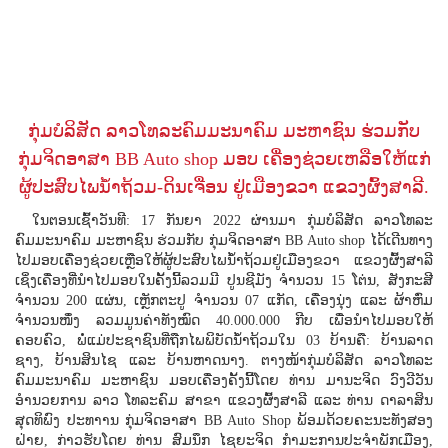
ກຸ່ມບໍລິສັດ ລາວໂທລະຄົມມະນາຄົມ ມະຫາຊົນ ຮ່ວມກັບ
ກຸ່ມຈິດອາສາ BB Auto shop ມອບ ເຄື່ອງຊ່ວຍເຫລືອໃຫ້ແກ່
ຜູ້ປະສົບໄພນໍ້າຖ້ວມ-ດິນເຈື່ອນ ຢູ່ເມືອງຂວາ ແຂວງຜົ້ງສາລີ.
ໃນຕອນເຊົ້າວັນທີ: 17 ກັນຍາ 2022 ຜ່ານມາ ກຸ່ມບໍລິສັດ ລາວໂທລະ
ຄົມມະນາຄົມ ມະຫາຊົນ ຮ່ວມກັບ ກຸ່ມຈິດອາສາ BB Auto shop ໄດ້ເດີນທາງ
ໄປມອບເຄື່ອງຊ່ວຍເຫຼືອໃຫ້ຜູ້ປະສົບໄພນໍ້າຖ້ວມຢູ່ເມືອງຂວາ ແຂວງຜົ້ງສາລີ
ເຊິ່ງເຄື່ອງທີ່ນໍາໄປມອບໃນຄັ້ງນີ້ລວມມີ ປູນຊີມັງ ຈໍານວນ 15 ໂຕ່ນ, ສັງກະສີ
ຈໍານວນ 200 ແຜ່ນ, ເຫຼັກຕະປູ ຈໍານວນ 07 ແກັດ, ເຄື່ອງນຸ່ງ ແລະ ຜ້າຫົ່ມ
ຈຳນວນໜຶ່ງ ລວມມູນຄ່າທັງໝົດ 40.000.000 ກີບ ເພື່ອນຳໄປມອບໃຫ້
ຄອບຄົວ, ພໍ່ແມ່ປະຊາຊົນທີ່ຖືກໄພພິບັດນໍ້າຖ້ວມໃນ 03 ບ້ານຄື: ບ້ານລາດ
ຊາງ, ບ້ານສິນໄຊ ແລະ ບ້ານຫາດນາງ. ຕາງໜ້າກຸ່ມບໍລິສັດ ລາວໂທລະ
ຄົມມະນາຄົມ ມະຫາຊົນ ມອບເຄື່ອງຄັ້ງນີ້ໂດຍ ທ່ານ ມານະຈິດ ວົງວີວັນ
ອຳນວຍການ ລາວ ໂທລະຄົມ ສາຂາ ແຂວງຜົ້ງສາລີ ແລະ ທ່ານ ດາລາສິນ
ສຸດທິພົງ ປະທາານ ກຸ່ມຈິດອາສາ BB Auto Shop ພ້ອມດ້ວຍຄະນະທັງສອງ
ຝ່າຍ, ກ່າວຮັບໂດຍ ທ່ານ ສົມນຶກ ໄຊຍະຈິດ ກໍາມະການປະຈໍາພັກເມືອງ,