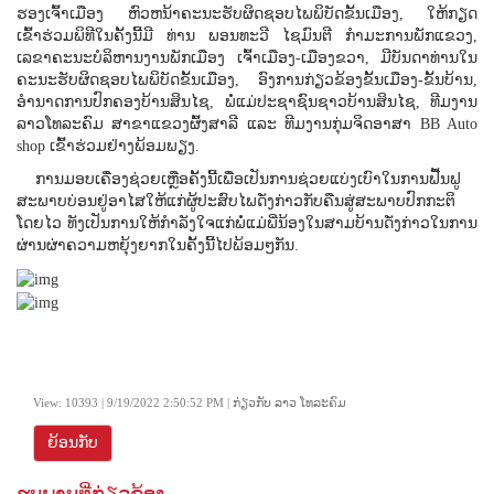
ຮອງເຈົ້າເມືອງ ຫົວຫນ້າຄະນະຮັບຜິດຊອບໄພພິບັດຂັ້ນເມືອງ, ໃຫ້ກຽດ
ເຂົ້າຮ່ວມພິທີໃນຄັ້ງນີ້ມີ ທ່ານ ພອນທະວີ ໄຊມົນຕີ ກໍາມະການພັກແຂວງ,
ເລຂາຄະນະບໍລິຫານງານພັກເມືອງ ເຈົ້າເມືອງ-ເມືອງຂວາ, ມີບັນດາທ່ານໃນ
ຄະນະຮັບຜິດຊອບໄພພິບັດຂັ້ນເມືອງ, ອົງການກ່ຽວຂ້ອງຂັ້ນເມືອງ-ຂັ້ນບ້ານ,
ອໍານາດການປົກຄອງບ້ານສິນໄຊ, ພໍ່ແມ່ປະຊາຊົນຊາວບ້ານສິນໄຊ, ທີມງານ
ລາວໂທລະຄົມ ສາຂາແຂວງຜົ້ງສາລີ ແລະ ທີມງານກຸ່ມຈິດອາສາ BB Auto
shop ເຂົ້າຮ່ວມຢ່າງພ້ອມພຽງ.
ການມອບເຄື່ອງຊ່ວຍເຫຼືອຄັ້ງນີ້ເພື່ອເປັນການຊ່ວຍແບ່ງເບົາໃນການຟື້ນຟູ
ສະພາບບ່ອນຢູ່ອາໄສໃຫ້ແກ່ຜູ້ປະສົບໄພດັ່ງກ່າວກັບຄືນສູ່ສະພາບປົກກະຕິ
ໂດຍໄວ ທັງເປັນການໃຫ້ກໍາລັງໃຈແກ່ພໍ່ແມ່ພີ່ນ້ອງໃນສາມບ້ານດັ່ງກ່າວໃນການ
ຜ່ານຜ່າຄວາມຫຍຸ້ງຍາກໃນຄັ້ງນີ້ໄປພ້ອມໆກັນ.
View: 10393 | 9/19/2022 2:50:52 PM | ກ່ຽວກັບ ລາວ ໂທລະຄົມ
ຍ້ອນກັບ
ຮູບພາບທີ່ກ່ຽວຂ້ອງ