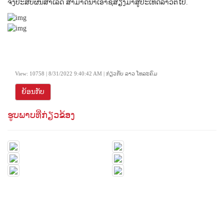
ຈົ່ງປະສົບຜົນສຳເລັດ ສາມາດນຳເອົາຊື່ສຽງມາສູ່ປະເທດລາວຕໍ່ໄປ.
View: 10758 | 8/31/2022 9:40:42 AM | ກ່ຽວກັບ ລາວ ໂທລະຄົມ
ຍ້ອນກັບ
ຮູບພາບທີ່ກ່ຽວຂ້ອງ