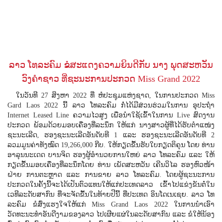
ລາວ ໂທລະຄົມ ຂໍສະແດງຄວາມຍິນດີກັບ ນາງ ພຸດສະຫວັນ
ວົງຄຳຊາວ ທີ່ຊະນະການປະກວດ Miss Grand 2022
ໃນວັນທີ 27 ສິງຫາ 2022 ທີ່ ຫໍປະຊຸມແຫ່ງຊາດ, ໃນການປະກວດ Miss
Gard Laos 2022 ນີ້ ລາວ ໂທລະຄົມ ກໍ່ໄດ້ມີສ່ວນຮ່ວມໃນການ ອຸປະຖຳ
Internet Leased Line ຄວາມໄວສູງ ເພື່ອນໍາໃຊ້ເຂົ້າໃນການ Live ສົດງານ
ປະກວດ ພ້ອມດ້ວຍມອບເຄື່ອງທີ່ລະນຶກ ໃຫ້ແກ່ ນາງສາວຜູ້ທີ່ໄດ້ຮັບຕໍາແໜ່ງ
ຊະນະເລີດ, ຮອງຊະນະເລີດອັນດັບທີ 1 ແລະ ຮອງຊະນະເລີດອັນດັບທີ 2
ລວມມູນຄ່າທັງໝົດ 19,266,000 ກີບ. ໃຫ້ກຽດຂື້ນຮັບໃບກຽດຕິຄຸນ ໂດຍ ທ່ານ
ອາລຸນນະເດດ ບານຈິດ ຮອງຜູ້ອຳນວຍການໃຫຍ່ ລາວ ໂທລະຄົມ ແລະ ໃຫ້
ກຽດຂື້ນມອບເຄື່ອງທີ່ລະນຶກໂດຍ ທ່ານ ເພັດສະຫວັນ ເຄີນວິໄລ ຮອງຫົວໜ້າ
ຝ່າຍ ການຕະຫຼາດ ແລະ ການຂາຍ ລາວ ໂທລະຄົມ. ໂດຍຜູ້ຊະນະການ
ປະກວດໃນຄັ້ງນີ້ຈະໄດ້ເປັນຕົວແທນໃຫ້ແກ່ປະເທດລາວ ເຂົ້າໄປແຂ່ງຂັນຕໍ່ໃນ
ເວທີລະດັບສາກົນ ທີ່ຈະຈັດຂື້ນໃນທ້າຍປີນີ້ ທີ່ປະເທດ ອິນໂດເນເຊຍ. ລາວ ໂທ
ລະຄົມ ຂໍສົ່ງແຮງໃຈໃຫ້ແກ່ Miss Grand Laos 2022 ໃນການນຳເອົາ
ວັດທະນະທຳອັນດີງາມຂອງລາວ ໄປເຜີຍແຜ່ໃນລະດັບສາກົນ ແລະ ຂໍໃຫ້ນ້ອງ