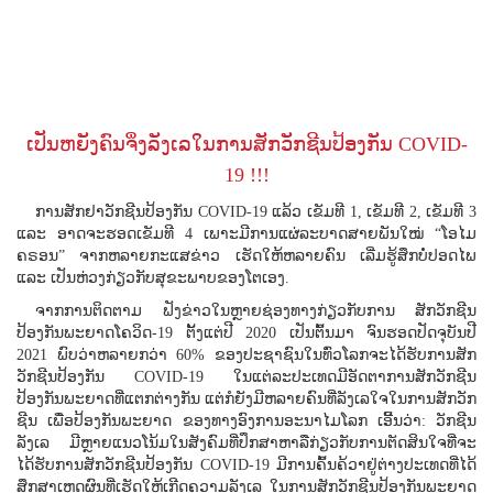
ເປັນຫຍັງຄົນຈິ່ງລັງເລໃນການສັກວັກຊີນປ້ອງກັນ COVID-
19 !!!
ການສັກຢາວັກຊີນປ້ອງກັນ COVID-19 ແລ້ວ ເຂັມທີ 1, ເຂັມທີ 2, ເຂັມທີ 3
ແລະ ອາດຈະຮອດເຂັມທີ 4 ເພາະມີການແຜ່ລະບາດສາຍພັນໃໝ່ “ໂອໄມ
ຄຣອນ” ຈາກຫລາຍກະແສຂ່າວ ເຮັດໃຫ້ຫລາຍຄົນ ເລີ່ມຮູ້ສຶກບໍ່ປອດໄພ
ແລະ ເປັນຫ່ວງກ່ຽວກັບສຸຂະພາບຂອງໂຕເອງ.
ຈາກການຕິດຕາມ ຟັງຂ່າວໃນຫຼາຍຊ່ອງທາງກ່ຽວກັບການ ສັກວັກຊີນ
ປ້ອງກັນພະຍາດໂຄວິດ-19 ຕັ້ງແຕ່ປີ 2020 ເປັນຕົ້ນມາ ຈົນຮອດປັດຈຸບັນປີ
2021 ພົບວ່າຫລາຍກວ່າ 60% ຂອງປະຊາຊົນໃນທົ່ວໂລກຈະໄດ້ຮັບການສັກ
ວັກຊີນປ້ອງກັນ COVID-19 ໃນແຕ່ລະປະເທດມີອັດຕາການສັກວັກຊີນ
ປ້ອງກັນພະຍາດທີ່ແຕກຕ່າງກັນ ແຕ່ກໍຍັງມີຫລາຍຄົນທີ່ລັງເລໃຈໃນການສັກວັກ
ຊີນ ເພື່ອປ້ອງກັນພະຍາດ ຂອງທາງອົງການອະນາໄມໂລກ ເອີ້ນວ່າ: ວັກຊີນ
ລັງເລ ມີຫຼາຍແນວໂນ້ມໃນສັງຄົມທີ່ປຶກສາຫາລືກ່ຽວກັບການຕັດສິນໃຈທີ່ຈະ
ໄດ້ຮັບການສັກວັກຊີນປ້ອງກັນ COVID-19 ມີການຄົ້ນຄ້ວາຢູ່ຕ່າງປະເທດທີ່ໄດ້
ສຶກສາເຫດຜົນທີ່ເຮັດໃຫ້ເກີດຄວາມລັງເລ ໃນການສັກວັກຊີນປ້ອງກັນພະຍາດ