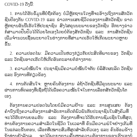
COVID-19 ດັ່ງນີ້:
1. ການໄດ້ຮັບຂໍ້ມູນທີ່ບໍ່ຖືກຕ້ອງ: ບໍ່ມີຫຼັກຖານໃດໆທີ່ຈະອ້າງເຖິງການສັກວັກ
ຊີນປ້ອງກັນ COVID-19 ແລະ ຂ່າວການເສຍຊີວິດຂອງການສັກວັກຊີນ ຂາດ
ຫຼັກຖານອັນນີ້ເຮັດໃຫ້ປະຊາຊົນ ສົງໄສຄຸນນະພາບຂອງວັກຊີນ ອີກບາງຂ່າວ
ກໍ່ສາມາດປິ່ນປົວໄດ້ດ້ວຍໂຕເອງໂດຍບໍ່ຕ້ອງສັກວັກຊີນ ແລະ ການສັກວັກຊີນ
ເພີ່ມຈໍານວນເຊື້ອພະຍາດໃນຮ່າງກາຍທີ່ສາມາດເຮັດໃຫ້ເກີດພະຍາດຫຼາຍ
ຂຶ້ນ.
2. ຄວາມປອດໄພ: ມີຄວາມເປັນຫ່ວງກ່ຽວກັບປະສິດທິພາບຂອງ ວັກຊີນ
ແລະ ວັກຊີນອາດເຮັດໃຫ້ເກີດອັນຕະລາຍຕໍ່ຮ່າງກາຍ.
3. ຄວາມບໍ່ໝັ້ນໃຈ: ປະຊາຊົນມີຄວາມບໍ່ໝັ້ນໃຈກັບ ບໍລິສັດຜະລິດ ວັກຊີນ
ແລະ ອົງການທີກ່ຽວຂ້ອງ.
4. ການຕັດສິນໃຈ: ຫຼາຍຄົນຕ້ອງການ ລໍຖ້າວັກຊີນທີ່ມີຄຸນນະພາບ ແລະ
ຜ່ານການທົດລອງທີ່ເຊື່ອຖືໄດ້ເພື່ອຄວາມໝັ້ນໃຈໃນການເລືອກສັກວັກຊີນໂຕ
ເອງ.
ຕ້ອງການຄວາມປອດໄພໂດຍບໍ່ມີຄວາມຢ້ານ ແລະ ການສູນເສຍ ຕ້ອງ
ຄໍານຶງເຖິງຄວາມຕ້ອງການສໍາລັບການຕິດຕໍ່ພົວພັນກັບປະຊາຊົນໃນສັງຄົມທີ່
ຈະໄດ້ຮັບການຍອມຮັບ ແລະ ຕ້ອງການທີ່ຈະໄດ້ຮັບການຊົມເຊີຍໃນທີ່ສຸດ,
ທ່ານຕ້ອງການຄວາມສໍາເລັດໃນຊີວິດ ໃນເວລາທີ່ ຄົນມີຄວາມພໍໃຈຢ່າງເຕັມທີ່
ໃນແຕ່ລະຂັ້ນຕອນ, ເລືອກທີ່ເໝາະສົມທີ່ສຸດສໍາລັບຕົວເອງ ແລະ ຄົນອ້ອມຂ້າງ
ຖ້າທ່ານຍັງລັງເລ ຈະໄດ້ພະຍາຍາມຄົ້ນຫາຄວາມຕ້ອງການຂອງເຮົາເອງບໍ່