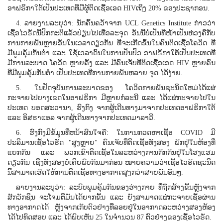
ອາຟຣິກາໃຕ້ເປັນປະເທດທີມີຜູ້ຕິດເຊື້ອເອດ HIVເຖິງ 20% ຂອງປະຊາກອນ.
4. ລາຍງານລະບຸວ່າ: ນັກຄົ້ນຄວ້າຈາກ UCL Genetics Institute ກ່າວວ່າ
ເຊື້ອໄວຣັດນີ້ປົກກະຕິແລ້ວປ່ຽນໄປເທື່ອລະຈຸດ ອັນນີ້ບໍ່ເປັນທີ່ໜ້າເປັນຫ່ວງຄືກັບ
ການກາຍພັນຫຼາຍອັນໃນເວລາດຽວກັນ ທີ່ຈະເກີດຂຶ້ນໃນຄົນຕິດເຊື້ອໂຄວິດ ທີ່
ມີພູມຄຸ້ມກັນຕໍ່າ ແລະ ໃຊ້ເວລາດົນໃນການປິ່ນປົວ ອາຟຣິກາໃຕ້ເປັນປະເທດທີ່
ມີການລະບາດ ໂຄວິດ ຫຼາຍຄັ້ງ ແລະ ມີຄົນເຈັບທີ່ຕິດເຊື້ອເອດ HIV ຫຼາຍຄົນ
ທີ່ມີພູມຄຸ້ມກັນຕໍ່າ ເປັນປະເທດທີ່ການກາຍພັນຫລາຍ ຈຸດ ໄດ້ງ່າຍ.
5. ໃນປັດຈຸບັນການລະບາດຂອງ ໂຄວິດກາຍພັນຊະນິດໃຫມ່ໄດ້ແຜ່
ກະຈາຍໄປບາງເຂດໃນອາຟຣິກາ ມີຫຼາຍກໍລະນີ ແລະ ໄດ້ແຜ່ກະຈາຍໄປໃນ
ປະເທດ ບອດສະວານາ, ຮົງກົງ ຈາກຜູ້ເດີນທາງມາຈາກປະເທດອາຟຣິກາໃຕ້
ແລະ ອິສຣາແອລ ຈາກຜູ້ເດີນທາງຈາກປະເທດມາລາວີ.
6. ຮົງກົງມີຂໍ້ມູນທີ່ຫນ້າສົນໃຈຄື: ໃນການກວດຫາເຊື້ອ COVID ມີ
ປະລິມານເຊື້ອໄວຣັດ "ສູງຫຼາຍ" ຄົນເຈັບທີ່ຕິດເຊື້ອທັງສອງ ພັກຢູ່ໃນຫ້ອງທີ່
ແຍກກັນ ແລະ ພວກເຂົາຕິດເຊື້ອໃນລະຫວ່າງການກັກກັນຢູ່ໃນໂຮງແຮມ
ດຽວກັນ ເຊິ່ງທັງສອງບໍ່ເຄີຍພົບກັນມາກ່ອນ ໝາຍຄວາມວ່າເຊື້ອໄວຣັດຊະນິດ
ນີ້ສາມາດເຮັດໃຫ້ການຕິດເຊື້ອທາງອາກາດສູງກວ່າສາຍພັນອື່ນໆ.
ລາຍງານລະບຸວ່າ: ລະບົບພູມຄຸ້ມກັນຂອງຮ່າງກາຍ ທີ່ຖືກສ້າງຂື້ນຫຼັງຈາກ
ສັກວັກຊິນ ຈະໂຈມຕີມັນໄດ້ຍາກຂື້ນ ແລະ ຍັງສາມາດແຜ່ກະຈາຍເຊື້ອຜ່ານ
ທາງອາກາດໄດ້ ຫຼັງຈາກເກັບຕົວຢ່າງທີ່ລອຍຢູ່ໃນອາກາດລະຫວ່າງສອງຫ້ອງ
ໄດ້ໄປທົດສອບ ແລະ ໄດ້ພົບເຫັນ 25 ໃນຈຳນວນ 87 ຕົວຢ່າງຂອງເຊື້ອໄວຣັດ.