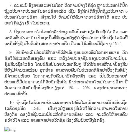
7. ຂະນະນີ້ ອົງການອະນາໄມໂລກ ຕິດຕາມຢ່າງໃກ້ຊິດ ຫຼາຍປະເທດໄດ້ປິດ
ຖ້ຽວບິນຈາກປະເທດໃນອາຟຣິກາແລ້ວ ເຊັ່ນ ອັງກິດໄດ້ສັ່ງປິດຖ້ຽວບິນຈາກ 6
ປະເທດໃນອາຟຣິກາ, ສິງກະໂປ ຫ້າມບໍ່ໃຫ້ຄົນຈາກອາຟຣິກາໃຕ້ ແລະ ປະ
ເທດໃກ້ຄ່ຽງ ເຂົ້າໃນປະເທດ.
8. ອົງການອະນາໄມໂລກກໍາລັງປະຊຸມເພື່ອປຶກສາກ່ຽວກັບເຊື້ອໄວຣັດ ແລະ
ຈະຕັດສິນໃຈວ່າມັນເປັນຊະນິດທີ່ຕ້ອງລະວັງຫຼືບໍ່ ຖ້າແມ່ນຈາກນັ້ນເຊື້ອໄວຣັດນີ້
ຈະຖືກຕັ້ງຊື່ ເປັນຕົວອັກສອນພາສາ ກຣີກ ມີແນວໂນ້ມທີ່ຈະມີຊື່ວ່າ ນູ "Nu".
9. ອັນນີ້ຈະເປັນກໍລະນີສຶກສາທີ່ດີສຳລັບທຸກປະເທດທົ່ວໂລກການແຈກ ວັກ
ຊີນໃຫ້ປະເທດຕົນເອງຄົບ ແລະ ຫວັງວ່າປະຊາຊົນຂອງປະເທດຕົນຈະມີພູມ
ຄຸ້ມກັນເຊື້ອໄວຣັດ ໂດຍບໍ່ສົນບັນດາປະເທດອື່ນໆ ທີ່ໄດ້ຮັບການສັກຢາປ້ອງກັນ
ທີ່ຍັງມີຈຳນວນໜ້ອຍ ສຸດທ້າຍ ການກາຍພັນໃນປະເທດທີ່ສັກຢາປ້ອງກັນທີ່ຍັງ
ມີຈຳນວນໜ້ອຍ ໂອກາດຈະກັບຄືນມາອີກຄັ້ງຫນຶ່ງ ແລະ ເປັນອັນຕະລາຍຕໍ່
ປະເທດທີ່ມີປະຊາກອນໄດ້ຮັບວັກຊີນຄົບ ຊຶ່ງປະເທດສ່ວນໃຫຍ່ໃນອາຟຣິກາ ມີ
ອັດຕາການສັກວັກຊິນປ້ອງກັນພຽງແຕ່ 1% - 20% ຂອງປະຊາກອນຂອງ
ປະເທດເທົ່ານັ້ນ.
10. ຖ້າເຊື້ອໄວຣັດກາຍພັນແຜ່ກະຈາຍໄປທົ່ວໂລກມັນອາດຈະຄືກັນກັບເຊື້ອ
ໄວຣັດຊະນິດ Delta ເປັນຈຸດປ່ຽນແປງທີ່ເຮັດໃຫ້ຄວາມສາມາດໃນການ
ປ້ອງກັນ ຂອງວັກຊີນແມ່ນມີປະສິດທິພາບຫນ້ອຍ ແລະ ຈະເຮັດໃຫ້ການຄົ້ນ
ຄວ້າວິໃຈ ແລະ ການແຈກຢາຍວັກຊີນ ຕ້ອງເລີ່ມນັບຫນຶ່ງອີກຄັ້ງ.