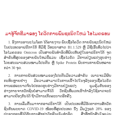
ມາຮູ້ຈັກທີ່ມາຂອງ ໂຄວິດກາຍພັນຊະນິດໃຫມ່ ໂອໄມຄຣອນ
1. ອົງການອານະໄມໂລກ ໄດ້ລາຍງານ ພົບເຊື້ອໂຄວິດ ກາຍພັນຊະນິດໃຫມ່
ໃນປະເທດອາຟຣີກາໃຕ້ ທີ່ມີຊື່ ວິທະຍາສາດ B1.1.529 ຫຼື ມີຊື່ເອີ້ນທົ່ວໄປວ່າ
ໂອໄມຄຣອນ Omicron ເປັນສາຍພັນທໍາອິດທີ່ພົບເຫັນຢູ່ໃນອາຟຣິກາໃຕ້ ຈຸດ
ສໍາຄັນທີ່ສຸດຂອງສາຍພັນໃຫມ່ນີ້ແມ່ນ ເຊື້ອໄວຣັດ ມີການປ່ຽນແປງຮູບຮ່າງ
ໂດຍສະເພາະສ່ວນໝາມໂປຣຕີນ ຫຼື Spike Protein ພົບການກາຍພັນຫລາຍ
ກວ່າ 30 ຈຸດ.
2. ການກາຍພັນສ່ວນໝາມຂອງໂປຣຕີນມີຄວາມສໍາຄັນ ເພາະຈະມີຜົນ
ກະທົບຫຼາຍຢ່າງ ມີຄວາມສາມາດໃນການເຂົ້າໄປໃນຈຸລັງຂອງເຊື້ອໄວຣັດ
ການແຜ່ລະບາດຈົນໄປຮອດຮູບຮ່າງມີການປ່ຽນແປງ ພູມຄຸ້ມກັນຂອງ
ຮ່າງກາຍຈາກວັກຊິນບໍ່ສາມາດຈື່ໄດ້ ວັກຊິນທີ່ພວກເຮົາກໍາລັງໃຊ້ອາດຈະບໍ່
ສາມາດປ້ອງກັນໄດ້ ຖ້າມີການເກີດລະບາດອີກຄັ້ງ.
3. ການເລີ່ມຕົ້ນມາຈາກອາຟຣິກາໃຕ້ ເປັນປະເທດທີ່ມີອັດຕາການສັກວັກ
ຊິນກັນພະຍາດ COVID-19 ໜ້ອຍທີ່ສຸດປະເທດ ນື່ງ ມີພຽງແຕ່ 28% ຂອງ
ປະຊາກອນທີ່ໄດ້ຮັບການສັກຢາວັກຊີນເຂັມທໍາອິດ ສິ່ງທີ່ຫນ້າສົນໃຈແມ່ນ