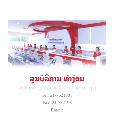
ສູນບໍລິການ ທ່າງ່ອນ
ບ້ານທ່າງ່ອນ , ເມືອງໄຊທານີ , ນະຄອນຫຼວງວຽງຈັນ
Tel: 21-752198 ,
Fax: 21-752198
Email: