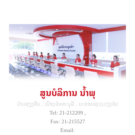
ສູນບໍລິການ ນໍ້າພຸ
ບ້ານຊຽງຍືນ , ເມືອງຈັນທະບູລີ , ນະຄອນຫຼວງວຽງຈັນ
Tel: 21-212209 ,
Fax: 21-215527
Email: