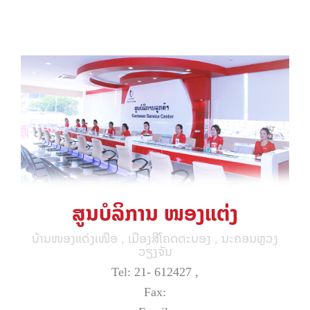
ສູນບໍລິການ ໜອງແຕ່ງ
ບ້ານໜອງແຕ່ງເໜືອ , ເມືອງສີໂຄດຕະບອງ , ນະຄອນຫຼວງ
ວຽງຈັນ
Tel: 21- 612427 ,
Fax: