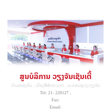
ສູນບໍລິການ ວຽງຈັນເຊັນເຕີ້
ບ້ານໜອງຈັນ , ເມືອງສີສັດຕະນາກ , ນະຄອນຫຼວງວຽງຈັນ
Tel: 21- 228127 ,
Fax:
Email: