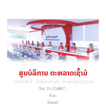
ສູນບໍລິການ ຕະຫລາດເຊົ້າມໍ
ບ້ານຫັດສະດີ , ເມືອງຈັນທະບູລີ , ນະຄອນຫຼວງວຽງຈັນ
Tel: 21-254867 ,
Fax:
Email: