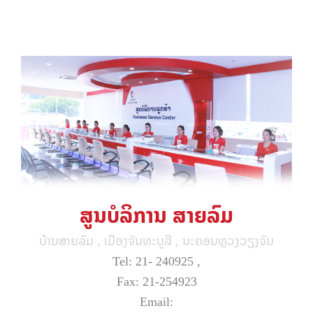
ສູນບໍລິການ ສາຍລົມ
ບ້ານສາຍລົມ , ເມືອງຈັນທະບູລີ , ນະຄອນຫຼວງວຽງຈັນ
Tel: 21- 240925 ,
Fax: 21-254923
Email: