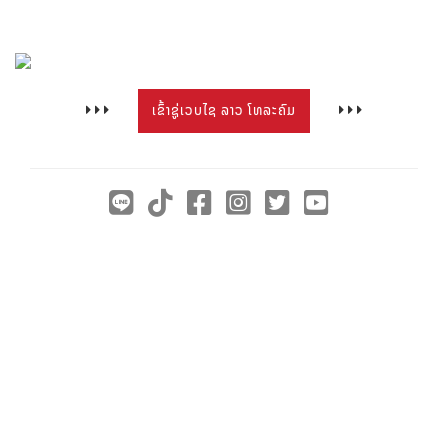
ເຂົ້າຊູ່ເວບໄຊ ລາວ ໂທລະຄົມ